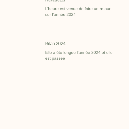
L’heure est venue de faire un retour
sur l’année 2024
Bilan 2024
Elle a été longue l’année 2024 et elle
est passée
C’était nous les stars de la journée
nationale activités motrices
La journée nationale activités motrices
à Aix Le 1er Juin